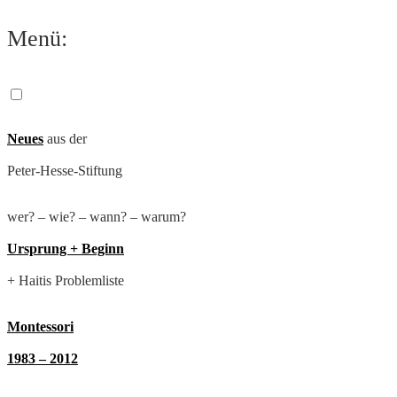
Zum
Menü:
Inhalt
springen
Neues
aus der
Peter-Hesse-Stiftung
wer? – wie? – wann? – warum?
Ursprung + Beginn
+ Haitis Problemliste
Montessori
1983 – 2012