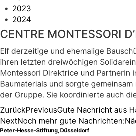
2023
2024
CENTRE MONTESSORI D’HAI
Elf derzeitige und ehemalige Bausch
ihren letzten dreiwöchigen Solidarei
Montessori Direktrice und Partnerin 
Baumaterials und sorgte gemeinsam mi
der Gruppe. Sie koordinierte auch di
Zurück
Previous
Gute Nachricht aus Ha
Next
Noch mehr gute Nachrichten:
Nä
Peter-Hesse-Stiftung, Düsseldorf